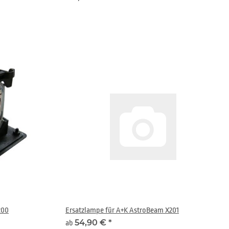
200
Ersatzlampe für A+K AstroBeam X201
54,90 €
*
ab