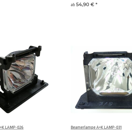
54,90 €
*
ab
+K LAMP-026
Beamerlampe A+K LAMP-031