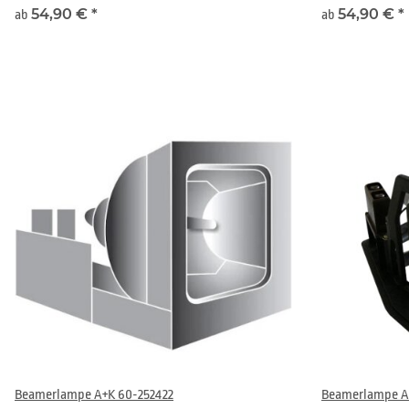
54,90 €
*
54,90 €
*
ab
ab
Beamerlampe A+K 60-252422
Beamerlampe A