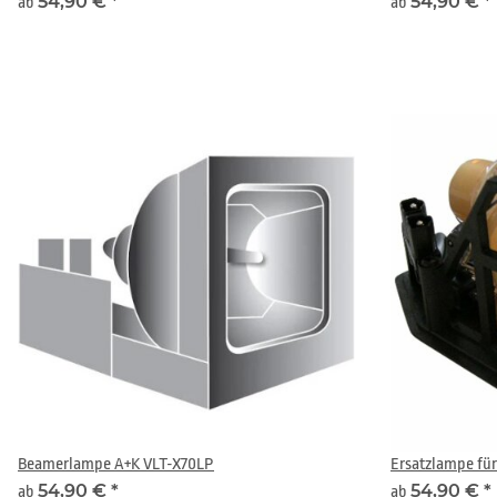
54,90 €
*
54,90 €
*
ab
ab
Beamerlampe A+K VLT-X70LP
Ersatzlampe fü
54,90 €
*
54,90 €
*
ab
ab