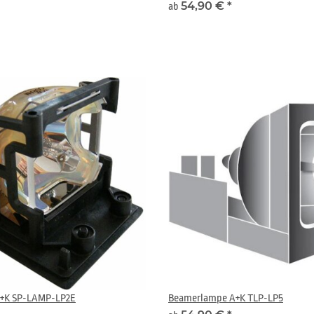
54,90 €
*
ab
+K SP-LAMP-LP2E
Beamerlampe A+K TLP-LP5