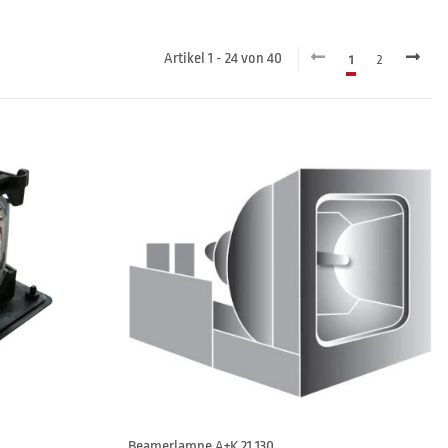
Artikel 1 - 24 von 40
1
2
Beamerlampe A+K 21 130