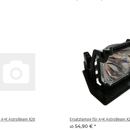
r A+K AstroBeam X20
Ersatzlampe für A+K AstroBeam X
54,90 €
*
ab