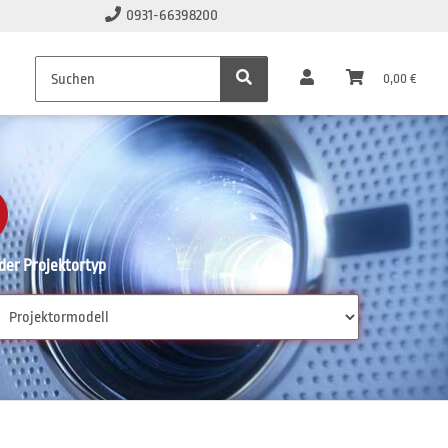
0931-66398200
0,00 €
er Projektortyp