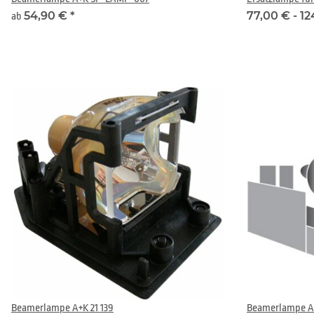
54,90 €
*
77,00 € -
12
ab
Beamerlampe A+K 21 139
Beamerlampe A+