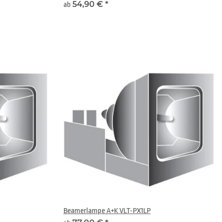
54,90 €
*
ab
Beamerlampe A+K VLT-PX1LP