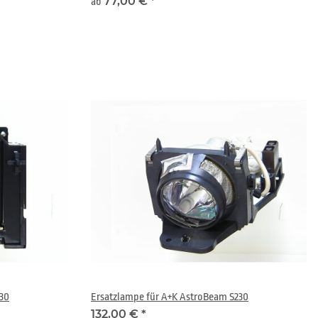
77,00 €
*
ab
30
Ersatzlampe für A+K AstroBeam S230
132,00 €
*