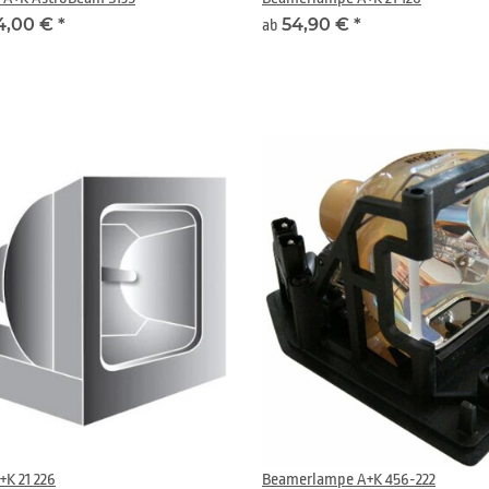
4,00 €
*
54,90 €
*
ab
K 21 226
Beamerlampe A+K 456-222