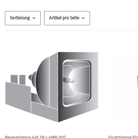
Sortierung
Artikel pro Seite
Beamerlampe A+K SP-LAMP-007
Ersatzlampe fü