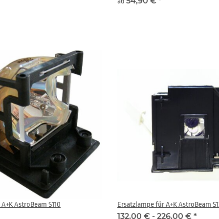
54,90 €
*
ab
r A+K AstroBeam S110
Ersatzlampe für A+K AstroBeam S1
132,00 € -
226,00 €
*