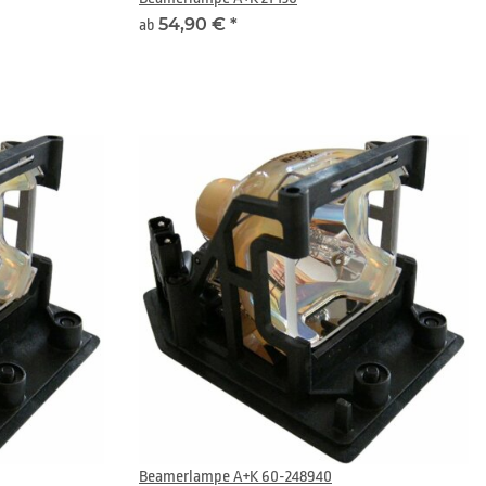
54,90 €
*
ab
Beamerlampe A+K 60-248940