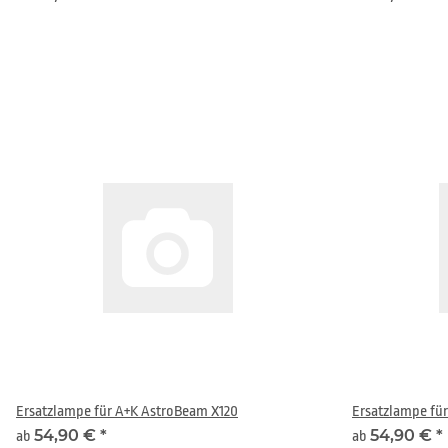
Ersatzlampe für A+K AstroBeam X120
Ersatzlampe fü
54,90 €
*
54,90 €
*
ab
ab