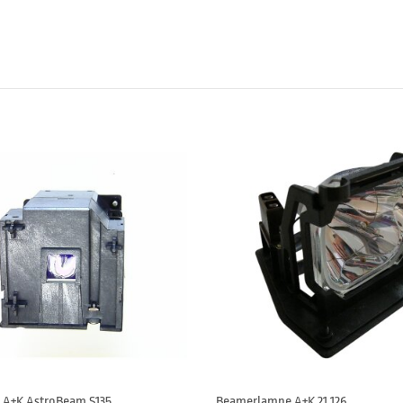
r A+K AstroBeam S135
Beamerlampe A+K 21 126