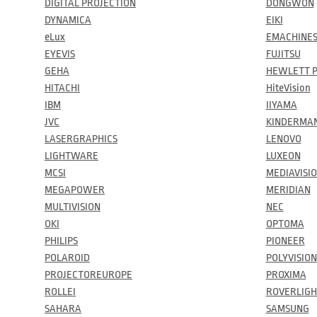
DIGITAL PROJECTION
DONGWON
DYNAMICA
EIKI
eLux
EMACHINE
EYEVIS
FUJITSU
GEHA
HEWLETT 
HITACHI
HiteVision
IBM
IIYAMA
JVC
KINDERMA
LASERGRAPHICS
LENOVO
LIGHTWARE
LUXEON
MCSI
MEDIAVISI
MEGAPOWER
MERIDIAN
MULTIVISION
NEC
OKI
OPTOMA
PHILIPS
PIONEER
POLAROID
POLYVISION
PROJECTOREUROPE
PROXIMA
ROLLEI
ROVERLIGH
SAHARA
SAMSUNG