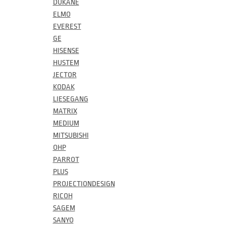
DUKANE
ELMO
EVEREST
GE
HISENSE
HUSTEM
JECTOR
KODAK
LIESEGANG
MATRIX
MEDIUM
MITSUBISHI
OHP
PARROT
PLUS
PROJECTIONDESIGN
RICOH
SAGEM
SANYO