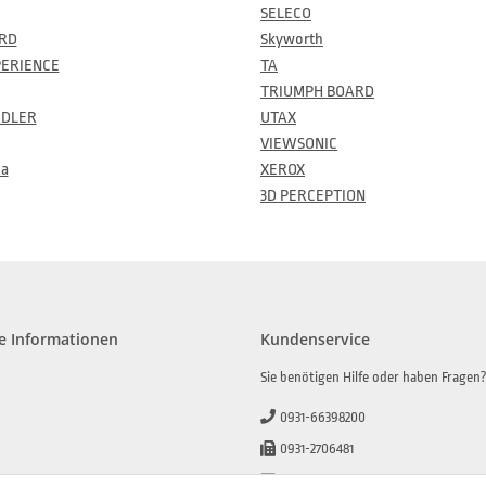
SELECO
RD
Skyworth
PERIENCE
TA
TRIUMPH BOARD
ADLER
UTAX
VIEWSONIC
ma
XEROX
3D PERCEPTION
e Informationen
Kundenservice
Sie benötigen Hilfe oder haben Fragen
0931-66398200
0931-2706481
info@beamerlampe-guenstiger.de