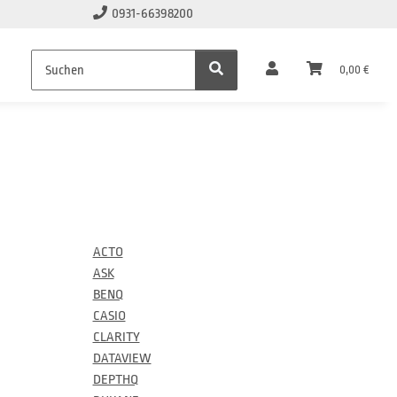
0931-66398200
0,00 €
ACTO
ASK
BENQ
CASIO
CLARITY
DATAVIEW
DEPTHQ