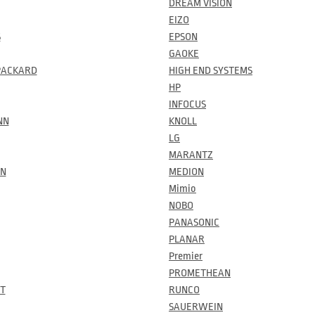
DREAM VISION
EIZO
S
EPSON
GAOKE
PACKARD
HIGH END SYSTEMS
HP
INFOCUS
NN
KNOLL
LG
MARANTZ
ON
MEDION
Mimio
NOBO
PANASONIC
PLANAR
Premier
PROMETHEAN
T
RUNCO
SAUERWEIN