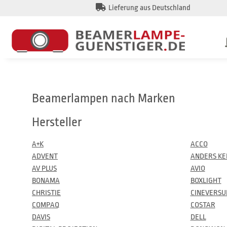
Lieferung aus Deutschland
Beamerlampen nach Marken
Hersteller
A+K
ACCO
ADVENT
ANDERS KE
AV PLUS
AVIO
BONAMA
BOXLIGHT
CHRISTIE
CINEVERS
COMPAQ
COSTAR
DAVIS
DELL