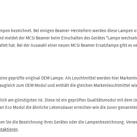
pen bezeichnet. Bei einigen Beamer-Herstellern werden diese Lampen of
d meldet der MCSI Beamer beim Einschalten des Gerätes "Lampe wechseln" 
altet hat. Bei der Auswahl einer neuen MCSI Beamer Ersatzlampe gibt es v
n eine geprüfte original OEM Lampe. Als Leuchtmittel werden hier Markenh
baugleich zum OEM Modul und enthält die gleichen Markenleuchtmittel wie d
slich am günstigsten ist. Diese ist ein geprüftes Qualitätsmodul mit dem U
lari Eco Modul die ähnliche Lebensdauer erreichen wie die zuvor genannte
gen Sie die Bezeichnung Ihres Gerätes oder die Lampenbezeichnung. Verwe
taktieren
.