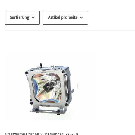
Sortierung
Artikel pro Seite
Ersatzlampe für MCSI Radiant MC-X3200