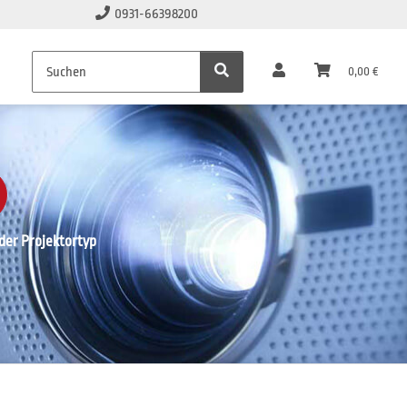
0931-66398200
0,00 €
er Projektortyp