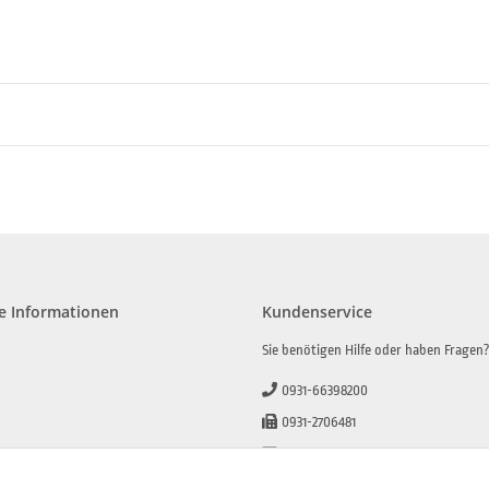
e Informationen
Kundenservice
Sie benötigen Hilfe oder haben Fragen
0931-66398200
0931-2706481
info@beamerlampe-guenstiger.de
lehrung
Kontaktformular