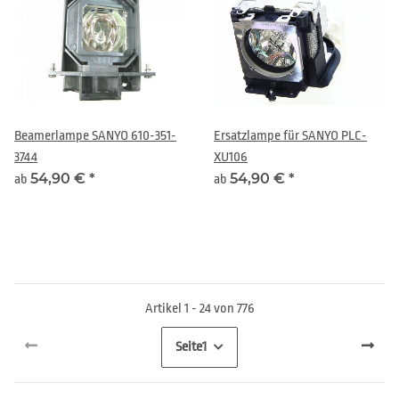
Beamerlampe SANYO 610-351-
Ersatzlampe für SANYO PLC-
3744
XU106
54,90 €
*
54,90 €
*
ab
ab
Artikel 1 - 24 von 776
Seite
1