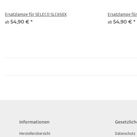
Ersatzlampe für SELECO SLC650X
Ersatzlampe fü
54,90 €
*
54,90 €
*
ab
ab
Informationen
Gesetzlich
Herstellerübersicht
Datenschutz