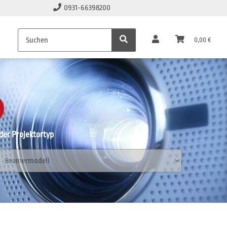
0931-66398200
0,00 €
er Projektortyp