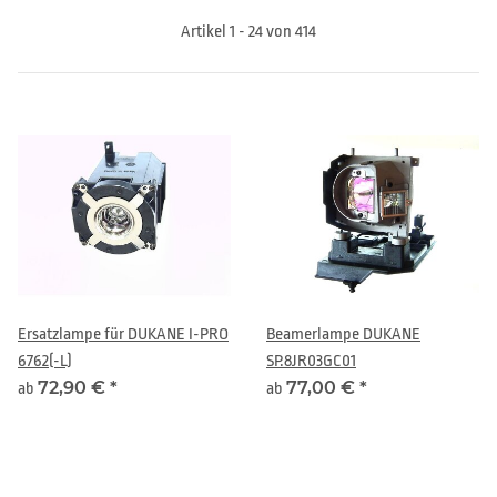
Artikel 1 - 24 von 414
Ersatzlampe für DUKANE I-PRO
Beamerlampe DUKANE
6762(-L)
SP.8JR03GC01
72,90 €
*
77,00 €
*
ab
ab