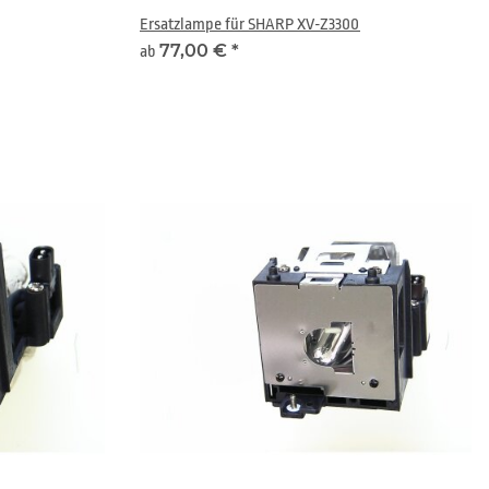
Ersatzlampe für SHARP XV-Z3300
77,00 €
*
ab