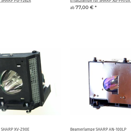
r SHARP PG-F262X
Ersatzlampe für SHARP XG-PH70X
77,00 €
*
ab
r SHARP XV-Z90E
Beamerlampe SHARP AN-100LP