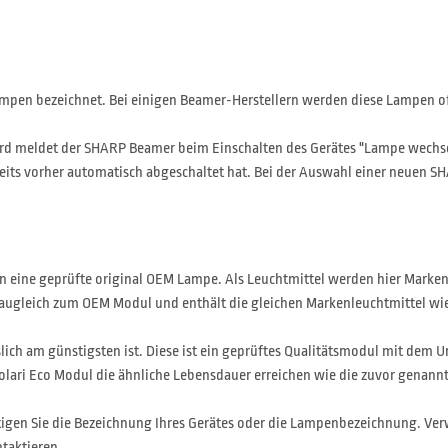
pen bezeichnet. Bei einigen Beamer-Herstellern werden diese Lampen of
rd meldet der SHARP Beamer beim Einschalten des Gerätes "Lampe wechsel
ereits vorher automatisch abgeschaltet hat. Bei der Auswahl einer neuen S
an eine geprüfte original OEM Lampe. Als Leuchtmittel werden hier Marke
baugleich zum OEM Modul und enthält die gleichen Markenleuchtmittel wie d
slich am günstigsten ist. Diese ist ein geprüftes Qualitätsmodul mit dem U
olari Eco Modul die ähnliche Lebensdauer erreichen wie die zuvor genann
igen Sie die Bezeichnung Ihres Gerätes oder die Lampenbezeichnung. Ver
taktieren
.