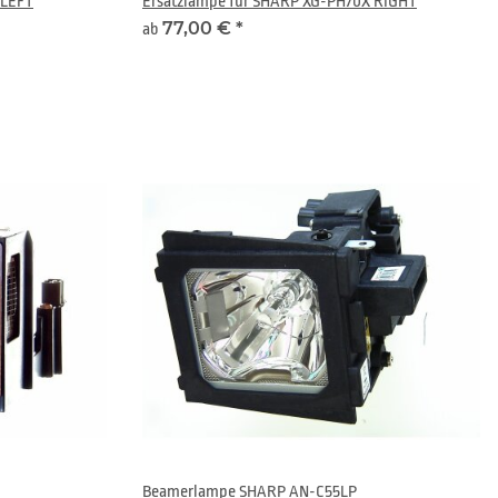
 LEFT
Ersatzlampe für SHARP XG-PH70X RIGHT
77,00 €
*
ab
Beamerlampe SHARP AN-C55LP