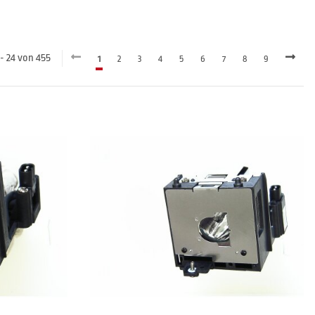
 - 24 von 455
1
2
3
4
5
6
7
8
9