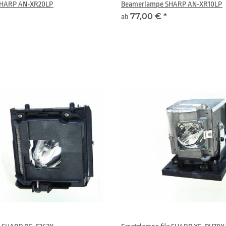
SHARP AN-XR20LP
Beamerlampe SHARP AN-XR10LP
77,00 €
*
ab