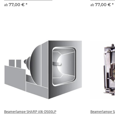
77,00 €
*
77,00 €
*
ab
ab
Beamerlampe SHARP AN-D500LP
Beamerlampe S