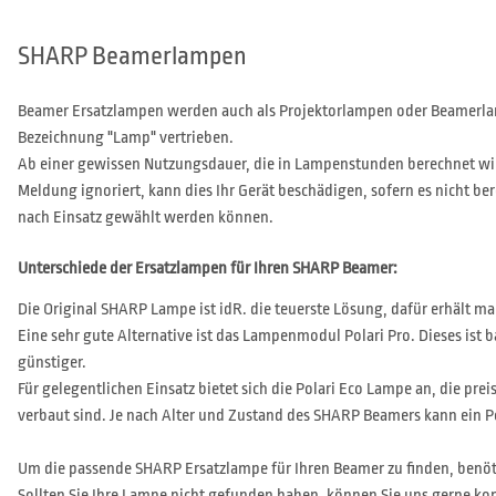
SHARP Beamerlampen
Beamer Ersatzlampen werden auch als Projektorlampen oder Beamerlam
Bezeichnung "Lamp" vertrieben.
Ab einer gewissen Nutzungsdauer, die in Lampenstunden berechnet wi
Meldung ignoriert, kann dies Ihr Gerät beschädigen, sofern es nicht b
nach Einsatz gewählt werden können.
Unterschiede der Ersatzlampen für Ihren SHARP Beamer:
Die Original SHARP Lampe ist idR. die teuerste Lösung, dafür erhält m
Eine sehr gute Alternative ist das Lampenmodul Polari Pro. Dieses ist 
günstiger.
Für gelegentlichen Einsatz bietet sich die Polari Eco Lampe an, die prei
verbaut sind. Je nach Alter und Zustand des SHARP Beamers kann ein P
Um die passende SHARP Ersatzlampe für Ihren Beamer zu finden, benöt
Sollten Sie Ihre Lampe nicht gefunden haben, können Sie uns gerne
kon