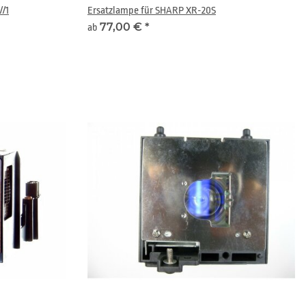
/1
Ersatzlampe für SHARP XR-20S
77,00 €
*
ab