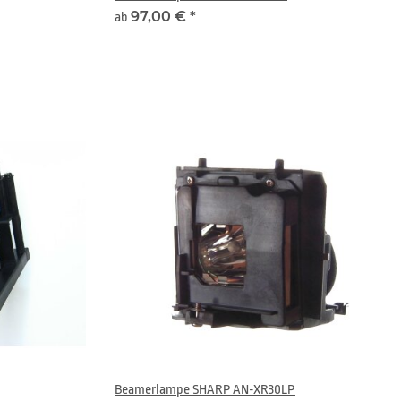
97,00 €
*
ab
Beamerlampe SHARP AN-XR30LP