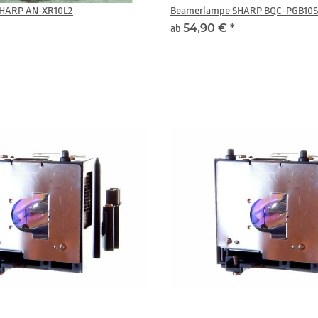
HARP AN-XR10L2
Beamerlampe SHARP BQC-PGB10S/
54,90 €
*
ab