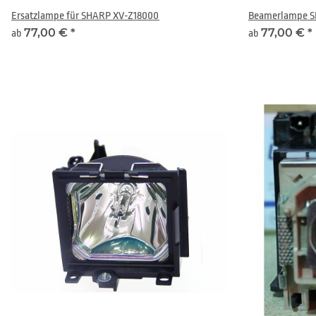
Ersatzlampe für SHARP XV-Z18000
Beamerlampe S
77,00 €
*
77,00 €
*
ab
ab