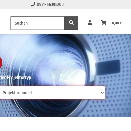
0931-66398200
0,00 €
er Projektortyp