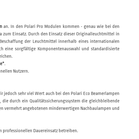
en
an. In den Polari Pro Modulen kommen - genau wie bei den
a zum Einsatz. Durch den Einsatz dieser Originalleuchtmittel in
Beschaffung der Leuchtmittel innerhalb eines internationalen
h eine sorgfältige Komponentenauswahl und standardisierte
eichen.
ie*
.
nellen Nutzern.
wir jedoch sehr viel Wert auch bei den Polari Eco Beamerlampen
, die durch ein Qualitätssicherungssystem die gleichbleibende
on den vermehrt angebotenen minderwertigen Nachbaulampen und
m professionellen Dauereinsatz betreiben.