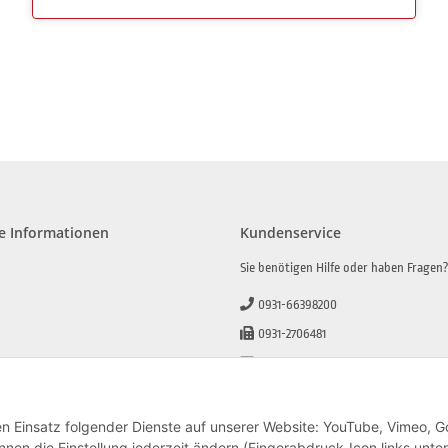
e Informationen
Kundenservice
Sie benötigen Hilfe oder haben Fragen
0931-66398200
0931-2706481
info@beamerlampe-guenstiger.de
lehrung
Kontaktformular
den Einsatz folgender Dienste auf unserer Website: YouTube, Vimeo, G
nen die Einstellung jederzeit ändern (Fingerabdruck-Icon links unten