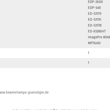
EDP-2600
EDP-S40
ED-S3170
ED-S317A
ED-S317B
ED-X3280AT
ImagePro 804
MP7640i
1
1
//www.beamerlampe-guenstiger.de