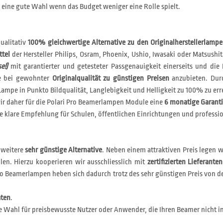
eine gute Wahl wenn das Budget weniger eine Rolle spielt.
ualitativ
100% gleichwertige Alternative zu den Originalherstellerlamp
ttel
der Hersteller Philips, Osram, Phoenix, Ushio, Iwasaki oder Matsushit
e!)
mit garantierter und getesteter Passgenauigkeit einerseits und die 
le bei gewohnter
Originalqualität zu günstigen Preisen
anzubieten. Durc
ampe in Punkto Bildqualität, Langlebigkeit und Helligkeit zu 100% zu err
r daher für die Polari Pro Beamerlampen Module eine
6 monatige Garant
 klare Empfehlung für Schulen, öffentlichen Einrichtungen und professio
 weitere
sehr günstige Alternative
. Neben einem attraktiven Preis legen 
len. Hierzu kooperieren wir ausschliesslich mit
zertifizierten Lieferanten
i Eco Beamerlampen heben sich dadurch trotz des sehr günstigen Preis v
aten
.
e Wahl für preisbewusste Nutzer oder Anwender, die Ihren Beamer nicht i