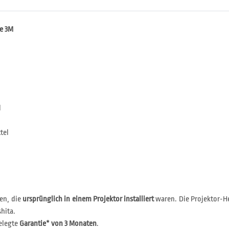
ke 3M
l
tel
en, die
ursprünglich in einem Projektor installiert
waren. Die Projektor-He
hita.
elegte
Garantie* von 3 Monaten
.