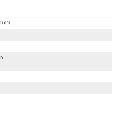
11.001
BD