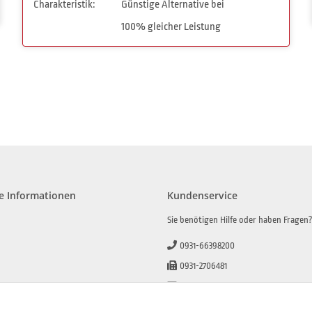
Charakteristik:
Günstige Alternative bei
100% gleicher Leistung
e Informationen
Kundenservice
Sie benötigen Hilfe oder haben Fragen
0931-66398200
0931-2706481
info@beamerlampe-guenstiger.de
lehrung
Kontaktformular