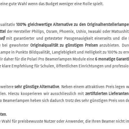
eine gute Wahl wenn das Budget weniger eine Rolle spielt.
ualitativ
100% gleichwertige Alternative zu den Originalherstellerlamp
ttel
der Hersteller Philips, Osram, Phoenix, Ushio, Iwasaki oder Matsushit
e!)
mit garantierter und getesteter Passgenauigkeit einerseits und die 
le bei gewohnter
Originalqualität zu günstigen Preisen
anzubieten. Durc
ampe in Punkto Bildqualität, Langlebigkeit und Helligkeit zu 100% zu err
r daher für die Polari Pro Beamerlampen Module eine
6 monatige Garant
 klare Empfehlung für Schulen, öffentlichen Einrichtungen und professio
 weitere
sehr günstige Alternative
. Neben einem attraktiven Preis legen 
len. Hierzu kooperieren wir ausschliesslich mit
zertifizierten Lieferanten
i Eco Beamerlampen heben sich dadurch trotz des sehr günstigen Preis v
aten
.
e Wahl für preisbewusste Nutzer oder Anwender, die Ihren Beamer nicht im