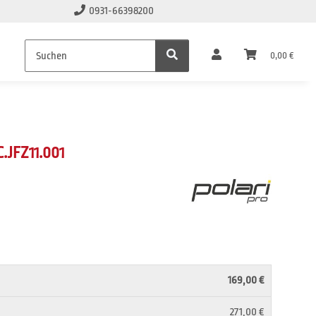
0931-66398200
0,00 €
JFZ11.001
169,00 €
271,00 €