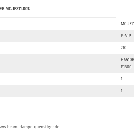
ER MC.JFZ11.001:
MC.JFZ
P-VIP
210
H6510
P1500
1
1
//www.beamerlampe-guenstiger.de