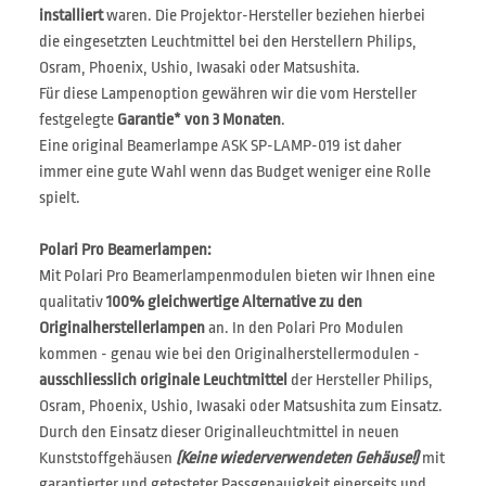
installiert
waren. Die Projektor-Hersteller beziehen hierbei
die eingesetzten Leuchtmittel bei den Herstellern Philips,
Osram, Phoenix, Ushio, Iwasaki oder Matsushita.
Für diese Lampenoption gewähren wir die vom Hersteller
festgelegte
Garantie* von 3 Monaten
.
Eine original Beamerlampe ASK SP-LAMP-019 ist daher
immer eine gute Wahl wenn das Budget weniger eine Rolle
spielt.
Polari Pro Beamerlampen:
Mit Polari Pro Beamerlampenmodulen bieten wir Ihnen eine
qualitativ
100% gleichwertige Alternative zu den
Originalherstellerlampen
an. In den Polari Pro Modulen
kommen - genau wie bei den Originalherstellermodulen -
ausschliesslich originale Leuchtmittel
der Hersteller Philips,
Osram, Phoenix, Ushio, Iwasaki oder Matsushita zum Einsatz.
Durch den Einsatz dieser Originalleuchtmittel in neuen
Kunststoffgehäusen
(Keine wiederverwendeten Gehäuse!)
mit
garantierter und getesteter Passgenauigkeit einerseits und