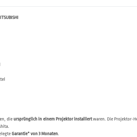
MITSUBISHI
l
tel
en, die
ursprünglich in einem Projektor installiert
waren. Die Projektor-He
hita.
elegte
Garantie* von 3 Monaten
.