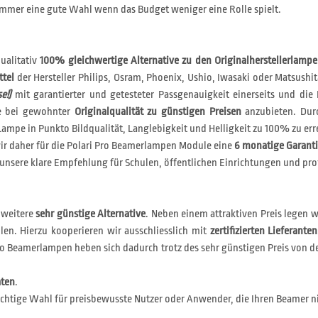
mmer eine gute Wahl wenn das Budget weniger eine Rolle spielt.
ualitativ
100% gleichwertige Alternative zu den Originalherstellerlamp
ttel
der Hersteller Philips, Osram, Phoenix, Ushio, Iwasaki oder Matsushit
e!)
mit garantierter und getesteter Passgenauigkeit einerseits und die 
le bei gewohnter
Originalqualität zu günstigen Preisen
anzubieten. Durc
ampe in Punkto Bildqualität, Langlebigkeit und Helligkeit zu 100% zu err
r daher für die Polari Pro Beamerlampen Module eine
6 monatige Garant
unsere klare Empfehlung für Schulen, öffentlichen Einrichtungen und pro
 weitere
sehr günstige Alternative
. Neben einem attraktiven Preis legen 
len. Hierzu kooperieren wir ausschliesslich mit
zertifizierten Lieferanten
i Eco Beamerlampen heben sich dadurch trotz des sehr günstigen Preis v
aten
.
chtige Wahl für preisbewusste Nutzer oder Anwender, die Ihren Beamer ni