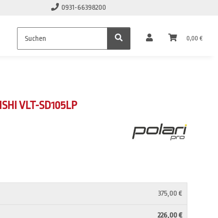
0931-66398200
0,00 €
SHI VLT-SD105LP
375,00 €
226,00 €