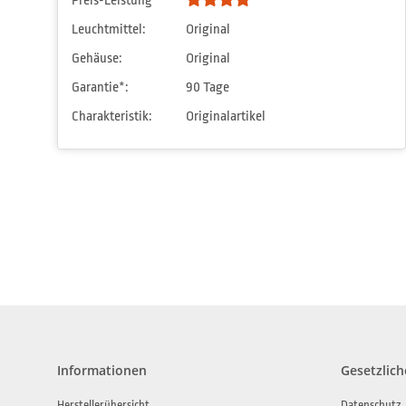
Preis-Leistung
Leuchtmittel:
Original
Gehäuse:
Original
Garantie*:
90 Tage
Charakteristik:
Originalartikel
Informationen
Gesetzlich
Herstellerübersicht
Datenschutz