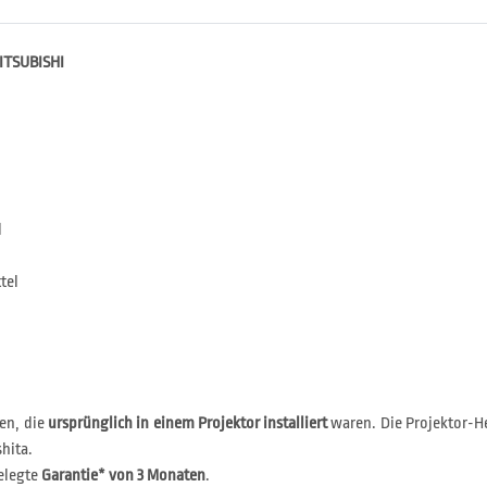
MITSUBISHI
l
tel
en, die
ursprünglich in einem Projektor installiert
waren. Die Projektor-He
hita.
elegte
Garantie* von 3 Monaten
.