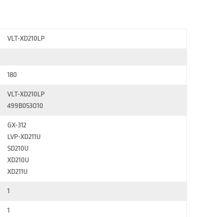
VLT-XD210LP
180
VLT-XD210LP
499B053O10
GX-312
LVP-XD211U
SD210U
XD210U
XD211U
1
1