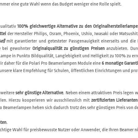
mmer eine gute Wahl wenn das Budget weniger eine Rolle spielt.
ualitativ
100% gleichwertige Alternative zu den Originalherstellerlamp
ttel
der Hersteller Philips, Osram, Phoenix, Ushio, Iwasaki oder Matsushit
e!)
mit garantierter und getesteter Passgenauigkeit einerseits und die 
le bei gewohnter
Originalqualität zu günstigen Preisen
anzubieten. Durc
ampe in Punkto Bildqualität, Langlebigkeit und Helligkeit zu 100% zu err
r daher für die Polari Pro Beamerlampen Module eine
6 monatige Garant
unsere klare Empfehlung für Schulen, öffentlichen Einrichtungen und pro
 weitere
sehr günstige Alternative
. Neben einem attraktiven Preis legen 
len. Hierzu kooperieren wir ausschliesslich mit
zertifizierten Lieferanten
i Eco Beamerlampen heben sich dadurch trotz des sehr günstigen Preis v
aten
.
chtige Wahl für preisbewusste Nutzer oder Anwender, die Ihren Beamer ni