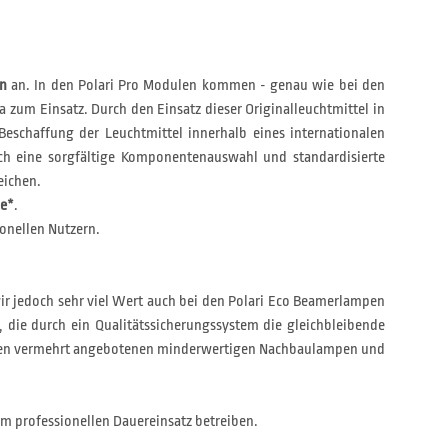
en
an. In den Polari Pro Modulen kommen - genau wie bei den
a zum Einsatz. Durch den Einsatz dieser Originalleuchtmittel in
Beschaffung der Leuchtmittel innerhalb eines internationalen
h eine sorgfältige Komponentenauswahl und standardisierte
eichen.
ie*
.
onellen Nutzern.
wir jedoch sehr viel Wert auch bei den Polari Eco Beamerlampen
, die durch ein Qualitätssicherungssystem die gleichbleibende
on den vermehrt angebotenen minderwertigen Nachbaulampen und
im professionellen Dauereinsatz betreiben.