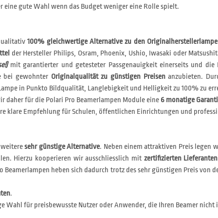
 eine gute Wahl wenn das Budget weniger eine Rolle spielt.
ualitativ
100% gleichwertige Alternative zu den Originalherstellerlamp
ttel
der Hersteller Philips, Osram, Phoenix, Ushio, Iwasaki oder Matsushit
e!)
mit garantierter und getesteter Passgenauigkeit einerseits und die 
le bei gewohnter
Originalqualität zu günstigen Preisen
anzubieten. Durc
ampe in Punkto Bildqualität, Langlebigkeit und Helligkeit zu 100% zu err
r daher für die Polari Pro Beamerlampen Module eine
6 monatige Garant
e klare Empfehlung für Schulen, öffentlichen Einrichtungen und professi
 weitere
sehr günstige Alternative
. Neben einem attraktiven Preis legen 
len. Hierzu kooperieren wir ausschliesslich mit
zertifizierten Lieferanten
i Eco Beamerlampen heben sich dadurch trotz des sehr günstigen Preis v
aten
.
ge Wahl für preisbewusste Nutzer oder Anwender, die Ihren Beamer nicht 