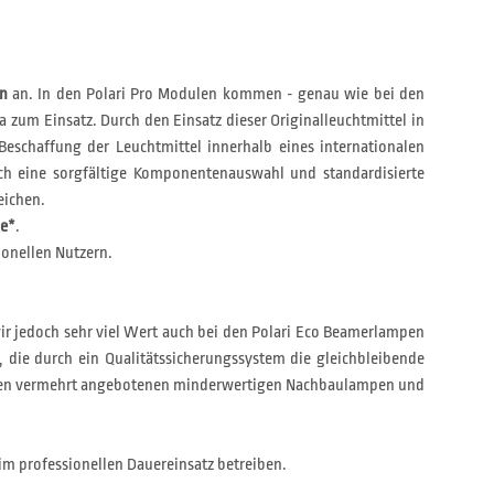
en
an. In den Polari Pro Modulen kommen - genau wie bei den
a zum Einsatz. Durch den Einsatz dieser Originalleuchtmittel in
Beschaffung der Leuchtmittel innerhalb eines internationalen
h eine sorgfältige Komponentenauswahl und standardisierte
eichen.
ie*
.
ionellen Nutzern.
wir jedoch sehr viel Wert auch bei den Polari Eco Beamerlampen
, die durch ein Qualitätssicherungssystem die gleichbleibende
on den vermehrt angebotenen minderwertigen Nachbaulampen und
im professionellen Dauereinsatz betreiben.