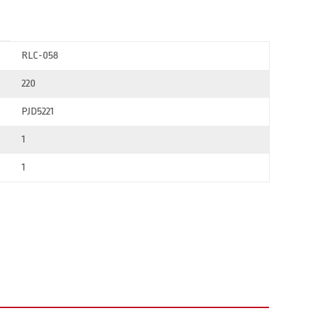
RLC-058
220
PJD5221
1
1