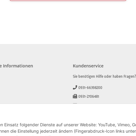
e Informationen
Kundenservice
Sie benötigen Hilfe oder haben Fragen
0931-66398200
0931-2706481
info@beamerlampe-guenstiger.de
lehrung
Kontaktformular
den Einsatz folgender Dienste auf unserer Website: YouTube, Vimeo, G
nen die Einstellung jederzeit ändern (Fingerabdruck-Icon links unten