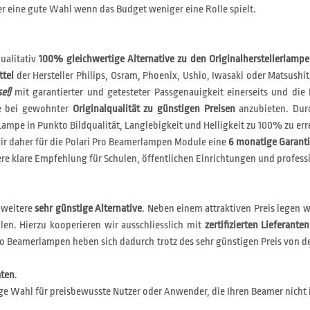
 eine gute Wahl wenn das Budget weniger eine Rolle spielt.
ualitativ
100% gleichwertige Alternative zu den Originalherstellerlamp
ttel
der Hersteller Philips, Osram, Phoenix, Ushio, Iwasaki oder Matsushit
e!)
mit garantierter und getesteter Passgenauigkeit einerseits und die 
le bei gewohnter
Originalqualität zu günstigen Preisen
anzubieten. Durc
ampe in Punkto Bildqualität, Langlebigkeit und Helligkeit zu 100% zu err
r daher für die Polari Pro Beamerlampen Module eine
6 monatige Garant
e klare Empfehlung für Schulen, öffentlichen Einrichtungen und profess
 weitere
sehr günstige Alternative
. Neben einem attraktiven Preis legen 
len. Hierzu kooperieren wir ausschliesslich mit
zertifizierten Lieferanten
i Eco Beamerlampen heben sich dadurch trotz des sehr günstigen Preis v
aten
.
ge Wahl für preisbewusste Nutzer oder Anwender, die Ihren Beamer nicht 