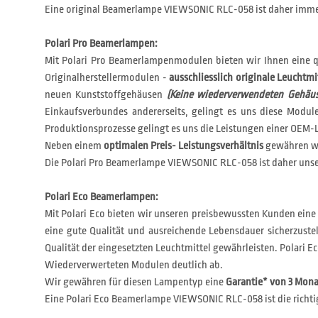
Eine original Beamerlampe VIEWSONIC RLC-058 ist daher immer
Polari Pro Beamerlampen:
Mit Polari Pro Beamerlampenmodulen bieten wir Ihnen eine q
Originalherstellermodulen -
ausschliesslich originale Leuchtmi
neuen Kunststoffgehäusen
(Keine wiederverwendeten Gehäus
Einkaufsverbundes andererseits, gelingt es uns diese Modu
Produktionsprozesse gelingt es uns die Leistungen einer OEM-L
Neben einem
optimalen Preis- Leistungsverhältnis
gewähren wi
Die Polari Pro Beamerlampe VIEWSONIC RLC-058 ist daher unser
Polari Eco Beamerlampen:
Mit Polari Eco bieten wir unseren preisbewussten Kunden eine
eine gute Qualität und ausreichende Lebensdauer sicherzustel
Qualität der eingesetzten Leuchtmittel gewährleisten. Polar
Wiederverwerteten Modulen deutlich ab.
Wir gewähren für diesen Lampentyp eine
Garantie* von 3 Mon
Eine Polari Eco Beamerlampe VIEWSONIC RLC-058 ist die richti